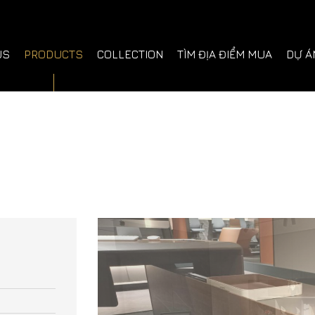
US
PRODUCTS
COLLECTION
TÌM ĐỊA ĐIỂM MUA
DỰ Á