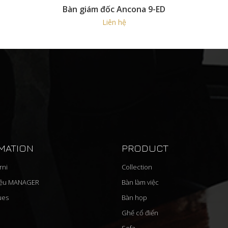
Bàn giám đốc Ancona 9-ED
Liên hệ
MATION
PRODUCT
rni
Collection
iệu MANAGER
Bàn làm việc
gues
Bàn họp
Ghế cổ điển
Sofa