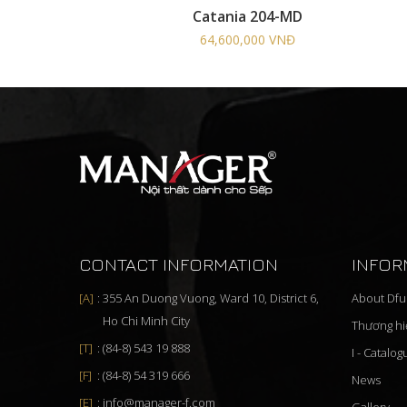
Catania 204-MD
64,600,000 VNĐ
CONTACT INFORMATION
INFOR
355 An Duong Vuong, Ward 10, District 6,
About Dfu
Ho Chi Minh City
Thương h
(84-8) 543 19 888
I - Catalo
(84-8) 54 319 666
News
info@manager-f.com
Gallery