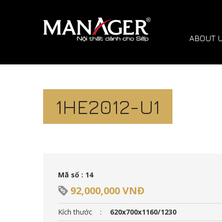
ABOUT 
1HE2012-U1
Mã số : 14
92,000,000 VNĐ
Kích thước
:
620x700x1160/1230