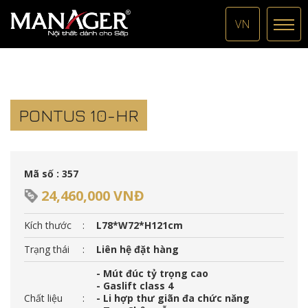
VN
PONTUS 10-HR
Mã số : 357
24,460,000 VNĐ
Kích thước
:
L78*W72*H121cm
Trạng thái
:
Liên hệ đặt hàng
- Mút đúc tỷ trọng cao
- Gaslift class 4
Chất liệu
:
- Li hợp thư giãn đa chức năng