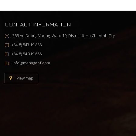
CONTACT INFORMATION
355 An Duong Vuong, Ward 10, District 6, Ho Chi Minh City
(84-8) 543 19 888
(84-8) 54 319 666
info@manager-f.com
View map