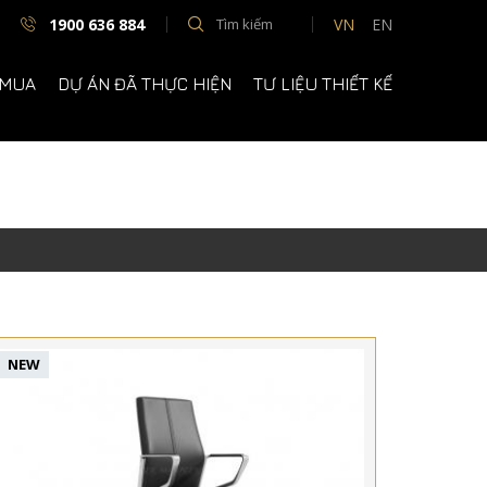
1900 636 884
VN
EN
 MUA
DỰ ÁN ĐÃ THỰC HIỆN
TƯ LIỆU THIẾT KẾ
NEW