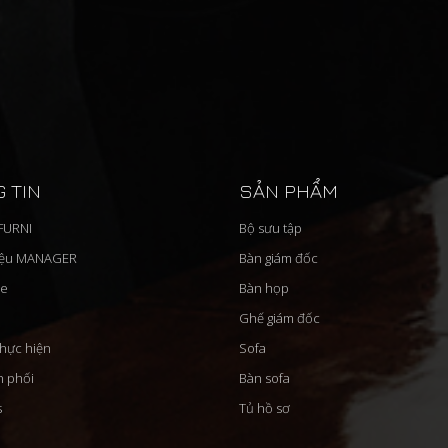
 TIN
SẢN PHẨM
'FURNI
Bộ sưu tập
iệu MANAGER
Bàn giám đốc
ue
Bàn họp
Ghế giám đốc
thực hiện
Sofa
n phối
Bàn sofa
s
Tủ hồ sơ