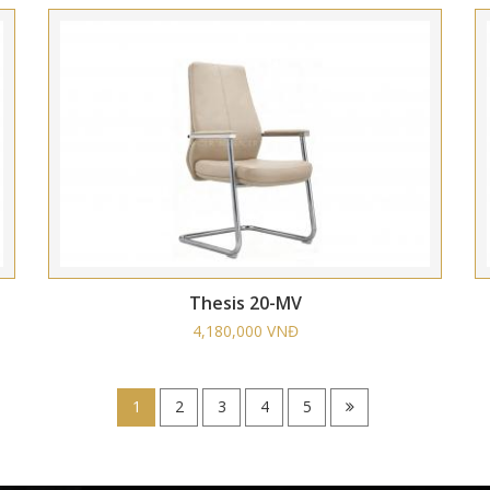
Thesis 20-MV
4,180,000 VNĐ
1
2
3
4
5