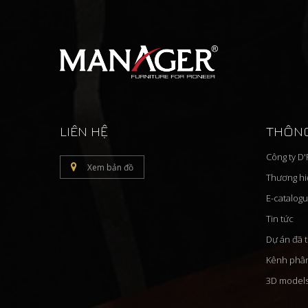
LIÊN HỆ
THÔNG
Công ty D
Xem bản đồ
Thương h
E-catalog
Tin tức
Dự án đã 
Kênh phâ
3D model