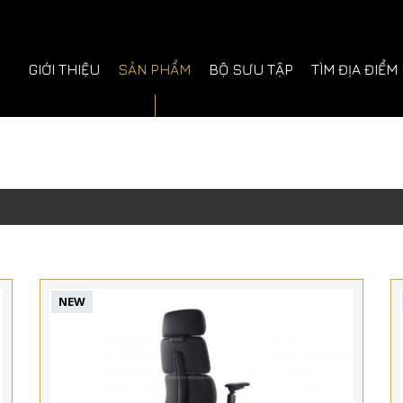
GIỚI THIỆU
SẢN PHẨM
BỘ SƯU TẬP
TÌM ĐỊA ĐIỂM
NEW