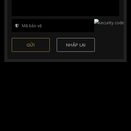
GỬI
NHẬP LẠI