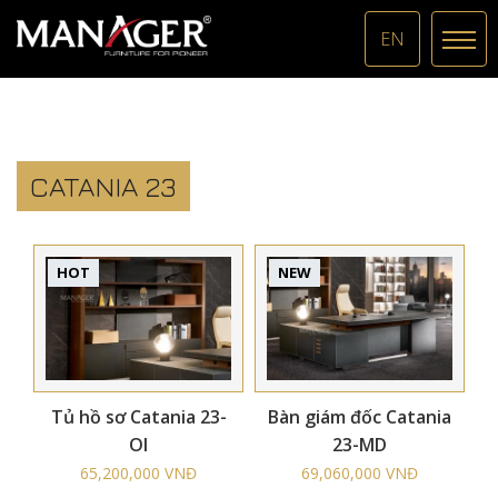
EN
CATANIA 23
HOT
NEW
Tủ hồ sơ Catania 23-
Bàn giám đốc Catania
OI
23-MD
65,200,000 VNĐ
69,060,000 VNĐ