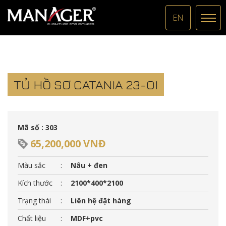
EN
TỦ HỒ SƠ CATANIA 23-OI
Mã số : 303
65,200,000 VNĐ
Màu sắc
:
Nâu + đen
Kích thước
:
2100*400*2100
Trạng thái
:
Liên hệ đặt hàng
Chất liệu
:
MDF+pvc