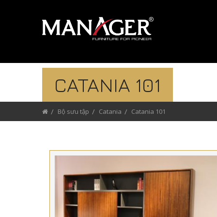
CATANIA 101
Bộ sưu tập
Catania
Catania 101