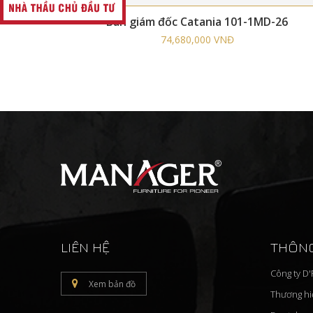
Bàn giám đốc Catania 101-1MD-26
74,680,000 VNĐ
LIÊN HỆ
THÔNG
Công ty D
Xem bản đồ
Thương h