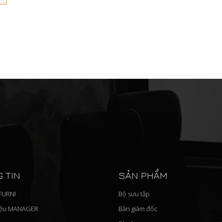
 TIN
SẢN PHẨM
'FURNI
Bộ sưu tập
iệu MANAGER
Bàn giám đốc