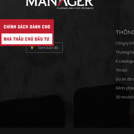
LIÊN HỆ
THÔNG
Công ty D
Xem bản đồ
Thương h
E-catalog
Tin tức
Dự án đã 
Kênh phâ
3D model