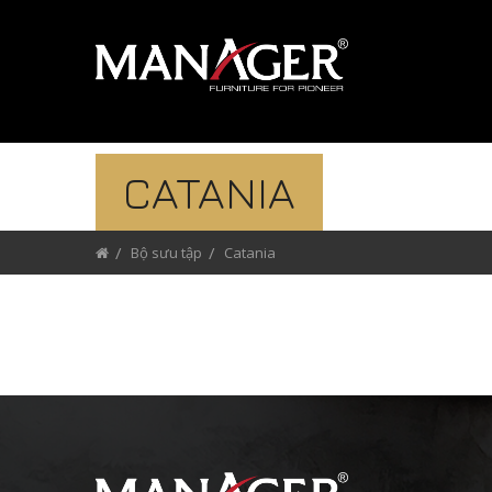
CATANIA
Bộ sưu tập
Catania