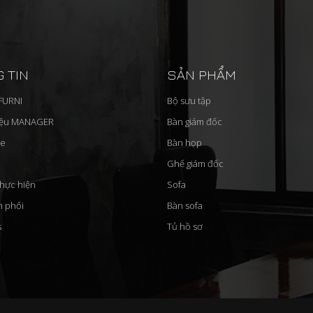
 TIN
SẢN PHẨM
'FURNI
Bộ sưu tập
iệu MANAGER
Bàn giám đốc
ue
Bàn họp
Ghế giám đốc
thực hiện
Sofa
n phối
Bàn sofa
s
Tủ hồ sơ