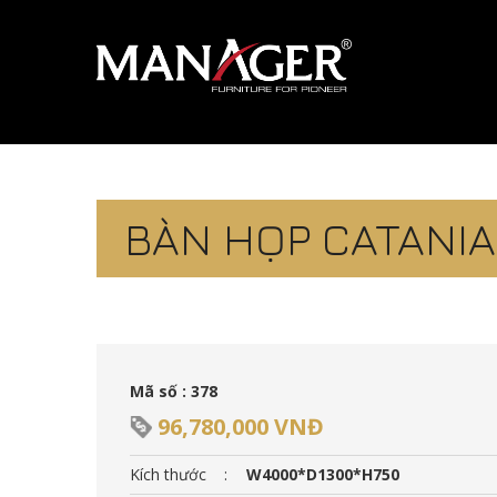
BÀN HỌP CATANIA
Mã số : 378
96,780,000 VNĐ
Kích thước
:
W4000*D1300*H750