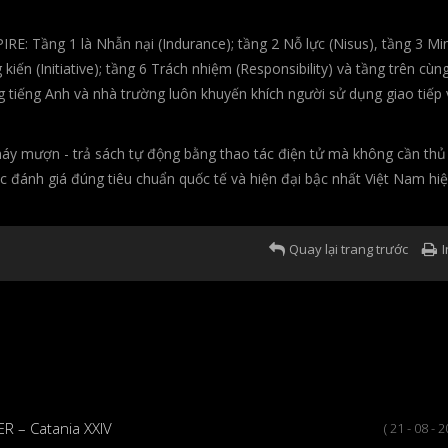
IRE: Tầng 1 là Nhẫn nại (Indurance); tầng 2 Nỗ lực (Nisus), tầng 3 M
 kiến (Initiative); tầng 6 Trách nhiệm (Responsibility) và tầng trên cùn
ng tiếng Anh và nhà trường luôn khuyến khích người sử dụng giao tiếp
, máy mượn - trả sách tự động bằng thao tác điện tử mà không cần thủ
 đánh giá đúng tiêu chuẩn quốc tế và hiện đại bậc nhất Việt Nam hiệ
Quay lại trang trước
I
R – Catania XXIV
( 21 - 08 - 