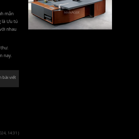
inh mẫn
g là Ưu tú
 với nhau
 thư.
n nay.
n bài viết
2024, 14:31 )