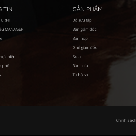
 TIN
SẢN PHẨM
'FURNI
Bộ sưu tập
iệu MANAGER
Bàn giám đốc
ue
Bàn họp
Ghế giám đốc
thực hiện
Sofa
n phối
Bàn sofa
s
Tủ hồ sơ
Chính sách