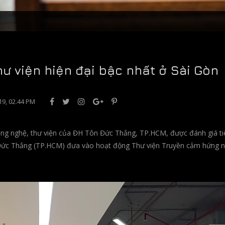
ư viện hiện đại bậc nhất ở Sài Gòn
019, 02.44 PM
 công nghệ, thư viện của ĐH Tôn Đức Thắng, TP.HCM, được đánh giá t
n Đức Thắng (TP.HCM) đưa vào hoạt động Thư viện Truyền cảm hứng 