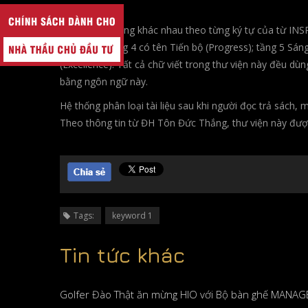
Tên gọi mỗi tầng khác nhau theo từng ký tự của từ INSP
(Sagacity); tầng 4 có tên Tiến bộ (Progress); tầng 5 Sáng
(Excellence). Tất cả chữ viết trong thư viện này đều dù
bằng ngôn ngữ này.
Hệ thống phân loại tài liệu sau khi người đọc trả sách
Theo thông tin từ ĐH Tôn Đức Thắng, thư viện này được
Tags:
keyword 1
Tin tức khác
Golfer Đào Thật ăn mừng HIO với Bộ bàn ghế MANAGE