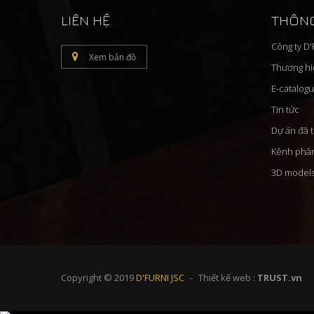
LIÊN HỆ
THÔNG
Công ty D
Xem bản đồ
Thương h
E-catalog
Tin tức
Dự án đã 
Kênh phâ
3D model
Copyright © 2019
D'FURNI JSC
Thiết kế web :
TRUST.vn