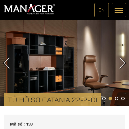
EN
TỦ HỒ SƠ CATANIA 22-2-OI
Mã số : 193